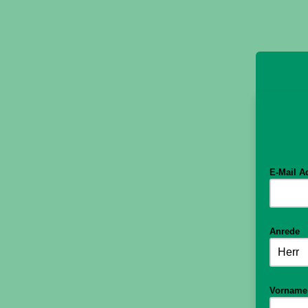
E-Mail A
Anrede
Vornam