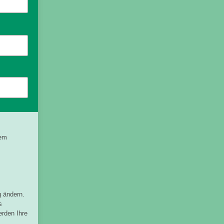
sem
g ändern.
s
erden Ihre