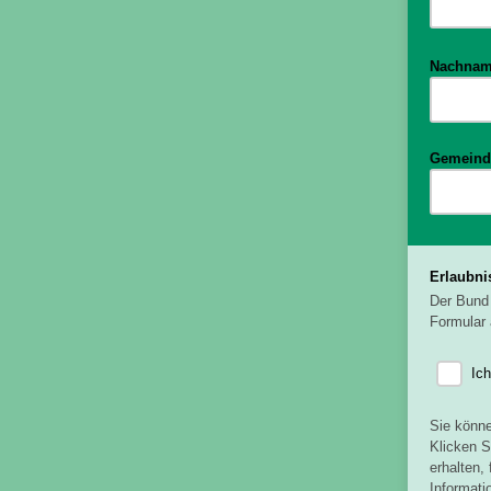
Nachna
Gemeind
Erlaubni
Der Bund 
Formular 
Ic
Sie könne
Klicken S
erhalten,
Informati